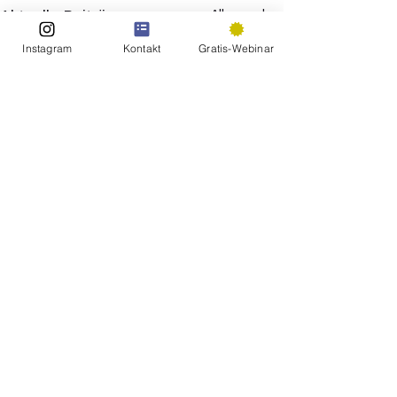
Alle ansehen
Aktuelle Beiträge
Instagram
Kontakt
Gratis-Webinar
Wahlarztpraxis Dr. Peter Poeckh
Ordinationszentrum Mödling