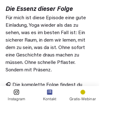
Die Essenz dieser Folge
Für mich ist diese Episode eine gute 
Einladung, Yoga wieder als das zu 
sehen, was es im besten Fall ist: Ein 
sicherer Raum, in dem wir lernen, mit 
dem zu sein, was da ist. Ohne sofort 
eine Geschichte draus machen zu 
müssen. Ohne schnelle Pflaster. 
Sondern mit Präsenz.
🎧 Die komplette Folge findest du 
überall, wo es Podcasts gibt.
Instagram
Kontakt
Gratis-Webinar
🎧 Höre jetzt rein: 
Spotify
| 
Apple 
Podcast
 | 
Amazon Music
Wenn dir die Episode gefallen hat, 
freue ich mich über 
5 Sterne
 und über 
deine Gedanken auf Social Media.