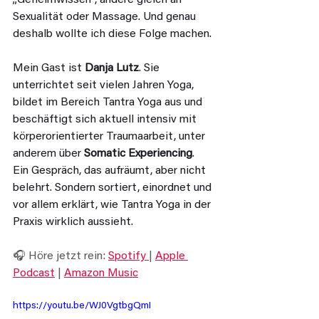
„Geheimwissen“, andere gleich an 
Sexualität oder Massage. Und genau 
deshalb wollte ich diese Folge machen.
Mein Gast ist 
Danja Lutz
. Sie 
unterrichtet seit vielen Jahren Yoga, 
bildet im Bereich Tantra Yoga aus und 
beschäftigt sich aktuell intensiv mit 
körperorientierter Traumaarbeit, unter 
anderem über 
Somatic Experiencing
. 
Ein Gespräch, das aufräumt, aber nicht 
belehrt. Sondern sortiert, einordnet und 
vor allem erklärt, wie Tantra Yoga in der 
Praxis wirklich aussieht.
🎧 Höre jetzt rein: 
Spotify
| 
Apple 
Podcast
 | 
Amazon Music
https://youtu.be/WJ0VgtbgQmI